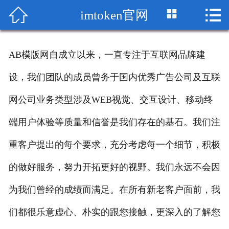



imtoken官网
首页

im钱包下载
AB模版网自成立以来，一直专注于互联网品牌建
im官网
设，我们团队的成员曾务于国内优秀广告公司及互联
imToken苹果版
网公司业务类型涉及WEB视觉、交互设计、移动终
imtoken钱包
端用户体验等质量和信誉是我们存在的基石。我们注
重客户提出的每个要求，充分考虑每一个细节，积极
imToken钱包官网
的做好服务，努力开拓更好的视野。我们永远不会因
imtoken下载
为我们曾经的成绩而满足。在所有新老客户面前，我
下载imToken
们都很乐意虚心、朴实的跟您接触，更深入的了解您
imtoken官网